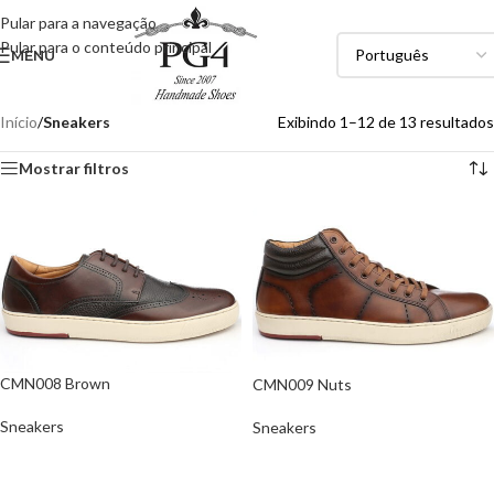
Pular para a navegação
Pular para o conteúdo principal
MENU
Início
/
Sneakers
Exibindo 1–12 de 13 resultados
Mostrar filtros
CMN008 Brown
CMN009 Nuts
Sneakers
Sneakers