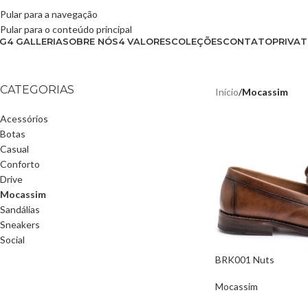
Pular para a navegação
Pular para o conteúdo principal
G4 GALLERIA
SOBRE NÓS
4 VALORES
COLEÇÕES
CONTATO
PRIVAT
CATEGORIAS
Início
/
Mocassim
Acessórios
Botas
Casual
Conforto
Drive
Mocassim
Sandálias
Sneakers
Social
BRK001 Nuts
Mocassim