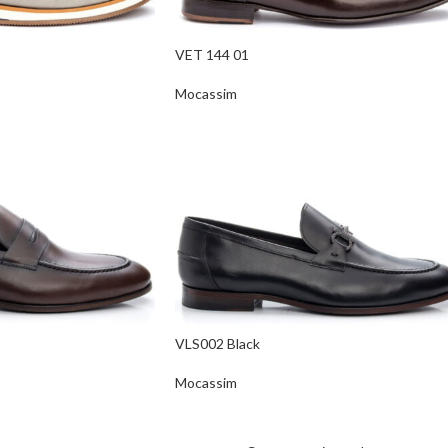
VET 144 01
Mocassim
VLS002 Black
Mocassim