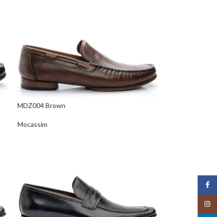
MDZ004 Brown
Mocassim
Face
Insta