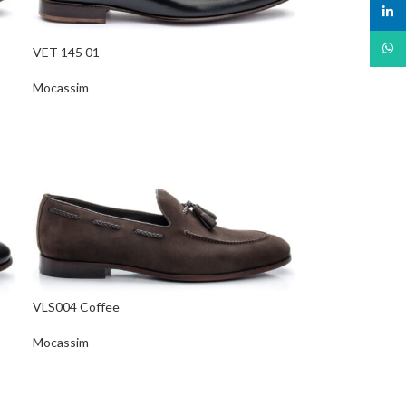
linked
What
VET 145 01
Mocassim
VLS004 Coffee
Mocassim