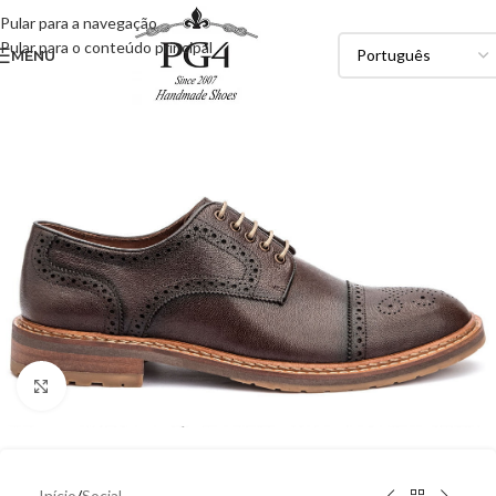
Pular para a navegação
Pular para o conteúdo principal
MENU
Clique para ampliar
Início
/
Social