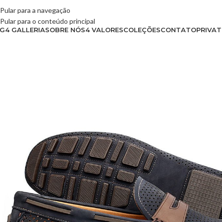
Pular para a navegação
Pular para o conteúdo principal
G4 GALLERIA
SOBRE NÓS
4 VALORES
COLEÇÕES
CONTATO
PRIVAT