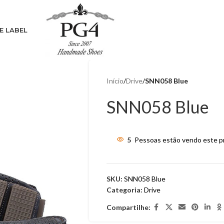
E LABEL
Início
/
Drive
/
SNN058 Blue
SNN058 Blue
5
Pessoas estão vendo este p
SKU:
SNN058 Blue
Categoria:
Drive
Compartilhe: