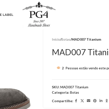
E LABEL
Início
/
Botas
/
MAD007 Titanium
MAD007 Titan
2
Pessoas estão vendo este p
SKU:
MAD007 Titanium
Categoria:
Botas
Compartilhe: