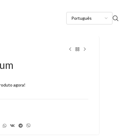
ium
roduto agora!